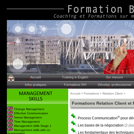
Accueil
Training in English
Sur mesure
Infos pratiques
Formations RH
Dévelop. professionnel
Accueil > Formations > Relation Client >
Formations Relation Client et
Change Management
Effective Communication
®
Stress Management
Process Communication
pour dév
Time Management
Les bases de la négociation
(2 jou
Management skills Stage 1
Management skills with co-
Les fondamentaux des techniques
development