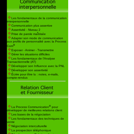
Les fondamentaux de la communication
interpersonnelle
Communication plus assertive
Assertivité - Niveau 2
Prise de parole maî̂trisée
Adapter son mode de communication
aux profils de personnalité avec la Process
®
Com
Exposer - Animer - Transmettre
Gérer les situations difficiles
Les fondamentaux de l'Analyse
Transactionnelle (AT)
Développer son Influence avec la PNL
Développer son assertivité
Écrire pour être lu : notes, e-mails,
compte-rendus
®
La Process Communication
pour
développer de meilleures relations client
Les bases de la négociation
Les fondamentaux des techniques de
vente
Négociation interculturelle
La prospection téléphonique