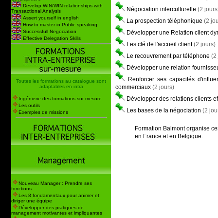
Develop WIN/WIN relationships with
Négociation interculturelle
(2 jours
Transactional Analysis
Assert yourself in english
La prospection téléphonique
(2 jo
How to master in Public speaking
Successfull Negociation
Développer une Relation client d
Effective Delegation Skills
Les clé de l'accueil client
(2 jours)
Le recouvrement par téléphone
(2
Développer une relation fournisse
Renforcer ses capacités d'infl
Toutes les formations au catalogue sont
adaptables en intra
commerciaux
(2 jours)
Développer des relations clients e
Ingénierie des formations sur mesure
Les outils
Les bases de la négociation
(2 jou
Exemples de missions
Formation Balmont organise c
en France et en Belgique.
Nouveau Manager : Prendre ses
fonctions
Les 8 fondamentaux pour animer et
diriger une équipe
Développer des pratiques de
management motivantes et impliquantes