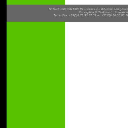
N° Siret: 8503334100015 - Déclaration d'Activité enregist
Conception & Réalisation : Formatio
Tel. et Fax: +33(0)4.78.33.57.59 ou +33(0)6.80.05.03.76