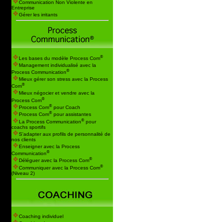
Communication Non Violente en
Entreprise
Gérer les irritants
®
Les bases du modèle Process Com
Management individualisé avec la
®
Process Communication
Mieux gérer son stress avec la Process
®
Com
Mieux négocier et vendre avec la
®
Process Com
®
Process Com
pour Coach
®
Process Com
pour assistantes
®
La Process Communication
pour
coachs sportifs
S'adapter aux profils de personnalité de
nos clients
Enseigner avec la Process
®
Communication
®
Déléguer avec la Process Com
®
Communiquer avec la Process Com
(Niveau 2)
Coaching individuel