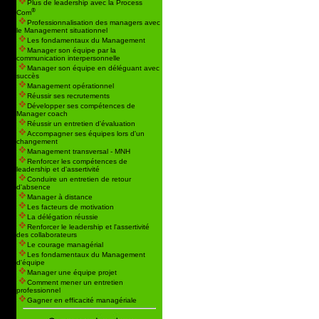
Plus de leadership avec la Process
®
Com
Professionnalisation des managers avec
le Management situationnel
Les fondamentaux du Management
Manager son équipe par la
communication interpersonnelle
Manager son équipe en déléguant avec
succès
Management opérationnel
Réussir ses recrutements
Développer ses compétences de
Manager coach
Réussir un entretien d'évaluation
Accompagner ses équipes lors d'un
changement
Management transversal - MNH
Renforcer les compétences de
leadership et d'assertivité
Conduire un entretien de retour
d'absence
Manager à distance
Les facteurs de motivation
La délégation réussie
Renforcer le leadership et l'assertivité
des collaborateurs
Le courage managérial
Les fondamentaux du Management
d'équipe
Manager une équipe projet
Comment mener un entretien
professionnel
Gagner en efficacité managériale