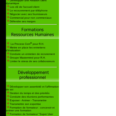
Développer une Relation client
dynamique
Les clé de l'accueil client
Le recouvrement par téléphone
Négocier avec ses fournisseurs
Commercial pour non commerciaux
Défendre ses marges
®
La Process Com
pour R.H.
Mettre en place les entretiens
d'évaluation
Conduire un entretien de recrutement
Groupe Mastermind pour R.H.
Limiter le stress de ses collaborateurs
Développer son assertivité et l'affirmation
de soi
Gestion du temps et des priorités
Conduire des réunions performantes
Exposer - Animer - Transmettre
Transmettre son expertise
Formation de formateur : concevoir et
animer une formation
Formation de formateur "Super User