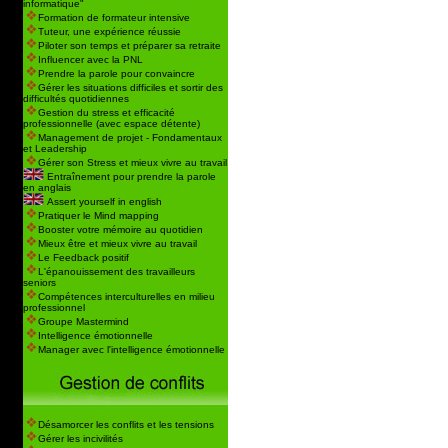
informatique"
Formation de formateur intensive
Tuteur, une expérience réussie
Piloter son temps et préparer sa retraite
Influencer avec la PNL
Prendre la parole pour convaincre
Gérer les situations difficiles et sortir des
difficultés quotidiennes
Gestion du stress et efficacité
professionnelle (avec espace détente)
Management de projet - Fondamentaux
et Leadership
Gérer son Stress et mieux vivre au travail
Entraînement pour prendre la parole
en anglais
Assert yourself in english
Pratiquer le Mind mapping
Booster votre mémoire au quotidien
Mieux être et mieux vivre au travail
Le Feedback positif
L'épanouissement des travailleurs
seniors
Compétences interculturelles en milieu
professionnel
Groupe Mastermind
Intelligence émotionnelle
Manager avec l'intelligence émotionnelle
Désamorcer les conflits et les tensions
Gérer les incivilités