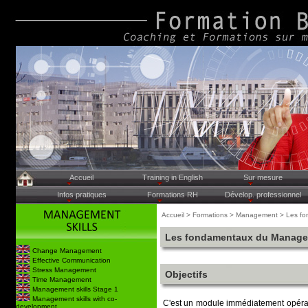
N° Siret: 8503334100015 - Déclaration d'Activité enregistrée
Conception & Réalisation : Formation 
Tel. et Fax: +33(0)4.78.33.57.59 ou +33(0)6.80.05.03.76 -
Accueil
Training in English
Sur mesure
Infos pratiques
Formations RH
Dévelop. professionnel
Accueil > Formations > Management > Les 
Les fondamentaux du Manage
Change Management
Effective Communication
Stress Management
Objectifs
Time Management
Management skills Stage 1
Management skills with co-
C'est un module immédiatement opéra
development