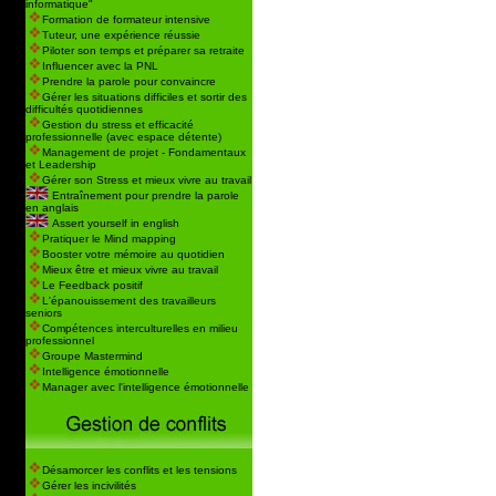
informatique"
Formation de formateur intensive
Tuteur, une expérience réussie
Piloter son temps et préparer sa retraite
Influencer avec la PNL
Prendre la parole pour convaincre
Gérer les situations difficiles et sortir des
difficultés quotidiennes
Gestion du stress et efficacité
professionnelle (avec espace détente)
Management de projet - Fondamentaux
et Leadership
Gérer son Stress et mieux vivre au travail
Entraînement pour prendre la parole
en anglais
Assert yourself in english
Pratiquer le Mind mapping
Booster votre mémoire au quotidien
Mieux être et mieux vivre au travail
Le Feedback positif
L'épanouissement des travailleurs
seniors
Compétences interculturelles en milieu
professionnel
Groupe Mastermind
Intelligence émotionnelle
Manager avec l'intelligence émotionnelle
Désamorcer les conflits et les tensions
Gérer les incivilités