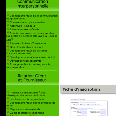
Les fondamentaux de la communication
interpersonnelle
Communication plus assertive
Assertivité - Niveau 2
Prise de parole maî̂trisée
Adapter son mode de communication
aux profils de personnalité avec la Process
®
Com
Exposer - Animer - Transmettre
Gérer les situations difficiles
Les fondamentaux de l'Analyse
Transactionnelle (AT)
Développer son Influence avec la PNL
Développer son assertivité
Écrire pour être lu : notes, e-mails,
compte-rendus
®
Process Communication
pour
développer son relationnel client
Les bases de la négociation
Les fondamentaux des techniques de
vente
Négociation interculturelle
La prospection téléphonique