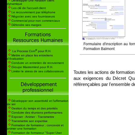
Développer une Relation client
dynamique
Les clé de l'accueil client
Le recouvrement par téléphone
Négocier avec ses fournisseurs
Commercial pour non commerciaux
Défendre ses marges
Formulaire d'inscription au fo
Formation Balmont
®
La Process Com
pour R.H.
Mettre en place les entretiens
d'évaluation
Conduire un entretien de recrutement
Groupe Mastermind pour R.H.
Toutes les actions de formatio
Limiter le stress de ses collaborateurs
aux exigences du Décret Qua
référençables par l'ensemble de
Développer son assertivité et l'affirmation
de soi
Gestion du temps et des priorités
Conduire des réunions performantes
Exposer - Animer - Transmettre
Transmettre son expertise
Formation de formateur : concevoir et
animer une formation
Formation de formateur "Super User