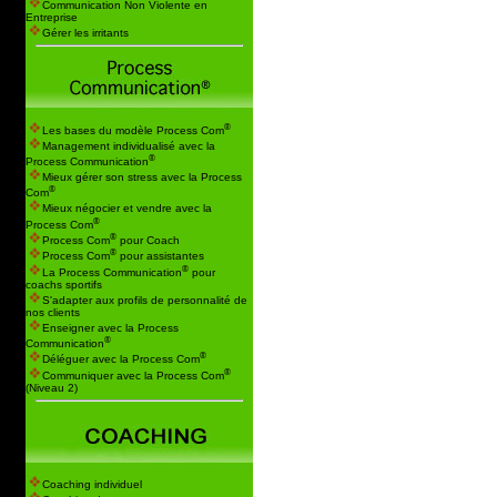
Communication Non Violente en
Entreprise
Gérer les irritants
®
Les bases du modèle Process Com
Management individualisé avec la
®
Process Communication
Mieux gérer son stress avec la Process
®
Com
Mieux négocier et vendre avec la
®
Process Com
®
Process Com
pour Coach
®
Process Com
pour assistantes
®
La Process Communication
pour
coachs sportifs
S'adapter aux profils de personnalité de
nos clients
Enseigner avec la Process
®
Communication
®
Déléguer avec la Process Com
®
Communiquer avec la Process Com
(Niveau 2)
Coaching individuel