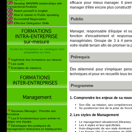
efficace pour mieux manager. Il pre
Develop WIN/WIN relationships with
Transactional Analysis
manager d'être encore plus constructif 
Assert yourself in english
How to master in Public speaking
Public
Successfull Negociation
Effective Delegation Skills
Manager, responsable d'équipe et 
fonction d'encadrement et respons
managériales. Groupe de 3 à 4 perso
votre réalité terrain afin de prioriser la
Toutes les formations au catalogue sont
adaptables en intra
Prérequis
Ingénierie des formations sur mesure
Les outils
Exemples de missions
Être déterminé pour s'impliquer pers
techniques et pour en recueillir tous les
Programme
1. Comprendre les enjeux de sa nouve
Son rôle, sa mission, ses compétences
Se positionner lors de la prise de fonct
Nouveau Manager : Prendre ses
fonctions
2. Les styles de Management
Les 8 fondamentaux pour animer et
diriger une équipe
Le management situationnel (Hearsey 
Les 4 styles et leur spécificités
Développer des pratiques de
Auto-diagnostic de son style dominant
management motivantes et impliquantes
Les étapes clés d'un entretien de délé