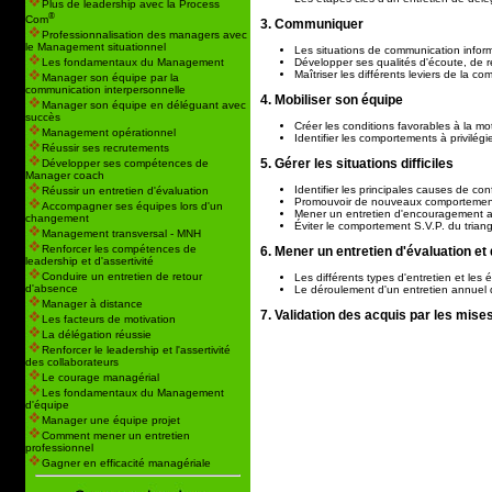
Plus de leadership avec la Process
®
Com
3. Communiquer
Professionnalisation des managers avec
le Management situationnel
Les situations de communication inform
Développer ses qualités d'écoute, de 
Les fondamentaux du Management
Maîtriser les différents leviers de la c
Manager son équipe par la
communication interpersonnelle
4. Mobiliser son équipe
Manager son équipe en déléguant avec
succès
Créer les conditions favorables à la mo
Management opérationnel
Identifier les comportements à privilégi
Réussir ses recrutements
5. Gérer les situations difficiles
Développer ses compétences de
Manager coach
Identifier les principales causes de conf
Réussir un entretien d'évaluation
Promouvoir de nouveaux comportements 
Accompagner ses équipes lors d'un
Mener un entretien d'encouragement 
changement
Éviter le comportement S.V.P. du trian
Management transversal - MNH
Renforcer les compétences de
6. Mener un entretien d'évaluation et
leadership et d'assertivité
Conduire un entretien de retour
Les différents types d'entretien et les
d'absence
Le déroulement d'un entretien annuel 
Manager à distance
7. Validation des acquis par les mises
Les facteurs de motivation
La délégation réussie
Renforcer le leadership et l'assertivité
des collaborateurs
Le courage managérial
Les fondamentaux du Management
d'équipe
Manager une équipe projet
Comment mener un entretien
professionnel
Gagner en efficacité managériale