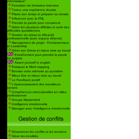
informatique"
Formation de formateur intensive
Tuteur, une expérience réussie
Piloter son temps et préparer sa retraite
Influencer avec la PNL
Prendre la parole pour convaincre
Gérer les situations difficiles et sortir des
difficultés quotidiennes
Gestion du stress et efficacité
professionnelle (avec espace détente)
Management de projet - Fondamentaux
et Leadership
Gérer son Stress et mieux vivre au travail
Entraînement pour prendre la parole
en anglais
Assert yourself in english
Pratiquer le Mind mapping
Booster votre mémoire au quotidien
Mieux être et mieux vivre au travail
Le Feedback positif
L'épanouissement des travailleurs
seniors
Compétences interculturelles en milieu
professionnel
Groupe Mastermind
Intelligence émotionnelle
Manager avec l'intelligence émotionnelle
Désamorcer les conflits et les tensions
Gérer les incivilités