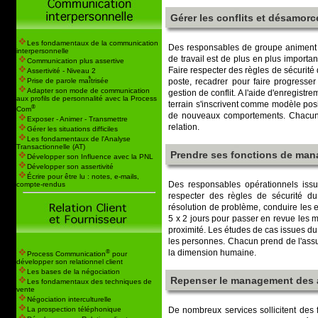
Gérer les conflits et désamorc
Les fondamentaux de la communication
Des responsables de groupe animent d
interpersonnelle
de travail est de plus en plus importan
Communication plus assertive
Faire respecter des règles de sécurité
Assertivité - Niveau 2
poste, recadrer pour faire progresse
Prise de parole maî̂trisée
Adapter son mode de communication
gestion de conflit. A l'aide d'enregist
aux profils de personnalité avec la Process
terrain s'inscrivent comme modèle posi
®
Com
de nouveaux comportements. Chacun es
Exposer - Animer - Transmettre
relation.
Gérer les situations difficiles
Les fondamentaux de l'Analyse
Transactionnelle (AT)
Prendre ses fonctions de man
Développer son Influence avec la PNL
Développer son assertivité
Écrire pour être lu : notes, e-mails,
Des responsables opérationnels issus
compte-rendus
respecter des règles de sécurité d
résolution de problème, conduire les e
5 x 2 jours pour passer en revue les
proximité. Les études de cas issues du 
les personnes. Chacun prend de l'assu
®
la dimension humaine.
Process Communication
pour
développer son relationnel client
Les bases de la négociation
Repenser le management des 
Les fondamentaux des techniques de
vente
Négociation interculturelle
La prospection téléphonique
De nombreux services sollicitent des 