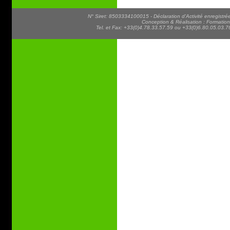
N° Siret: 8503334100015 - Déclaration d'Activité enregist
Conception & Réalisation : Formatio
Tel. et Fax: +33(0)4.78.33.57.59 ou +33(0)6.80.05.03.76