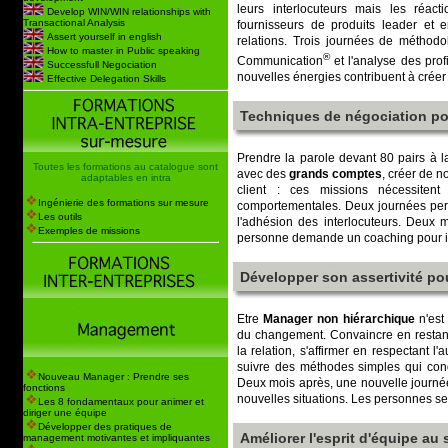
leurs interlocuteurs mais les réact
Develop WIN/WIN relationships with
Transactional Analysis
fournisseurs de produits leader et
Assert yourself in english
relations. Trois journées de méthodo
How to master in Public speaking
®
Communication
et l'analyse des pro
Successfull Negociation
nouvelles énergies contribuent à créer
Effective Delegation Skills
Techniques de négociation po
Prendre la parole devant 80 pairs à 
Toutes les formations au catalogue sont
avec des
grands comptes
, créer de n
adaptables en intra
client : ces missions nécessitent
Ingénierie des formations sur mesure
comportementales. Deux journées perme
Les outils
l'adhésion des interlocuteurs. Deux 
Exemples de missions
personne demande un coaching pour int
Développer son assertivité po
Etre
Manager non hiérarchique
n'est 
du changement. Convaincre en restant 
la relation, s'affirmer en respectant 
suivre des méthodes simples qui con
Nouveau Manager : Prendre ses
Deux mois après, une nouvelle journé
fonctions
nouvelles situations. Les personnes se
Les 8 fondamentaux pour animer et
diriger une équipe
Développer des pratiques de
Améliorer l'esprit d'équipe au 
management motivantes et impliquantes