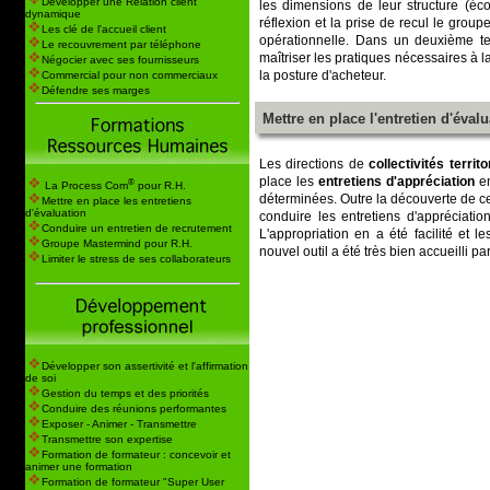
Développer une Relation client
les dimensions de leur structure (éc
dynamique
réflexion et la prise de recul le gro
Les clé de l'accueil client
opérationnelle. Dans un deuxième te
Le recouvrement par téléphone
maîtriser les pratiques nécessaires à l
Négocier avec ses fournisseurs
la posture d'acheteur.
Commercial pour non commerciaux
Défendre ses marges
Mettre en place l'entretien d'évalu
Les directions de
collectivités territo
place les
entretiens d'appréciation
en
®
La Process Com
pour R.H.
déterminées. Outre la découverte de ce
Mettre en place les entretiens
d'évaluation
conduire les entretiens d'appréciatio
Conduire un entretien de recrutement
L'appropriation en a été facilité et 
Groupe Mastermind pour R.H.
nouvel outil a été très bien accueilli p
Limiter le stress de ses collaborateurs
Développer son assertivité et l'affirmation
de soi
Gestion du temps et des priorités
Conduire des réunions performantes
Exposer - Animer - Transmettre
Transmettre son expertise
Formation de formateur : concevoir et
animer une formation
Formation de formateur "Super User