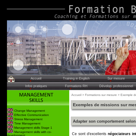
Accueil
Training in English
Sur mesure
Infos pratiques
Formations RH
Dévelop. professionnel
Accueil > Formations sur mesure > Exemple d
Exemples de missions sur me
Change Management
Effective Communication
Stress Management
Adapter son comportement selon l
Time Management
Management skills Stage 1
Management skills with co-
Ce sont d'excellents
négociateurs in
development