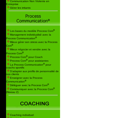
Communication Non Violente en
Entreprise
Gérer les irritants
®
Les bases du modèle Process Com
Management individualisé avec la
®
Process Communication
Mieux gérer son stress avec la Process
®
Com
Mieux négocier et vendre avec la
®
Process Com
®
Process Com
pour Coach
®
Process Com
pour assistantes
®
La Process Communication
pour
coachs sportifs
S'adapter aux profils de personnalité de
nos clients
Enseigner avec la Process
®
Communication
®
Déléguer avec la Process Com
®
Communiquer avec la Process Com
(Niveau 2)
Coaching individuel