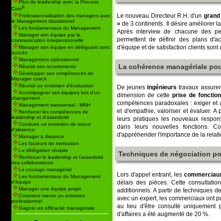
Plus de leadership avec la Process
®
Com
Le nouveau Directeur R.H. d'un
grand
Professionnalisation des managers avec
le Management situationnel
»
de 3 continents. Il désire améliorer l
Les fondamentaux du Management
Après interview de chacune des pe
Manager son équipe par la
permettent de définir des plans d'ac
communication interpersonnelle
d'équipe et de satisfaction clients sont a
Manager son équipe en déléguant avec
succès
Management opérationnel
La cohérence managériale pou
Réussir ses recrutements
Développer ses compétences de
Manager coach
Réussir un entretien d'évaluation
De jeunes
ingénieurs
travaux assurent
Accompagner ses équipes lors d'un
dimension de cette
prise de fonction
changement
compétences paradoxales : exiger et as
Management transversal - MNH
et d'empathie, valoriser et évaluer. A
Renforcer les compétences de
leadership et d'assertivité
leurs pratiques les nouveaux responsa
Conduire un entretien de retour
dans leurs nouvelles fonctions. C
d'absence
d'appréhender l'importance de la relat
Manager à distance
Les facteurs de motivation
La délégation réussie
Techniques de négociation po
Renforcer le leadership et l'assertivité
des collaborateurs
Le courage managérial
Lors d'appel entrant, les
commerciaux
Les fondamentaux du Management
délais des pièces. Cette consultation 
d'équipe
Manager une équipe projet
additionnels. A partir de techniques d
Comment mener un entretien
avec un expert, les commerciaux ont pu 
professionnel
au lieu d'être consulté uniquement 
Gagner en efficacité managériale
d'affaires a été augmenté de 20 %.