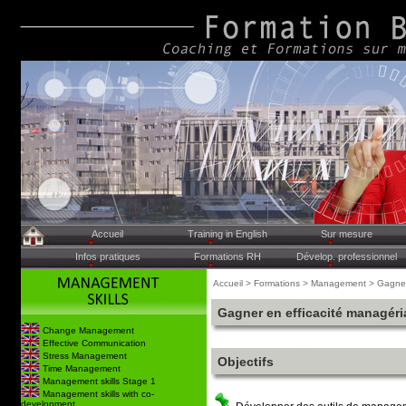
Accueil
Training in English
Sur mesure
Infos pratiques
Formations RH
Dévelop. professionnel
Accueil > Formations > Management > Gagner 
Gagner en efficacité managéri
Change Management
Effective Communication
Stress Management
Objectifs
Time Management
Management skills Stage 1
Management skills with co-
development