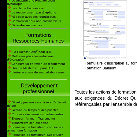
Développer une Relation client
dynamique
Les clé de l'accueil client
Le recouvrement par téléphone
Négocier avec ses fournisseurs
Commercial pour non commerciaux
Défendre ses marges
®
La Process Com
pour R.H.
Mettre en place les entretiens
d'évaluation
Formulaire d'inscription au fo
Conduire un entretien de recrutement
Formation Balmont
Groupe Mastermind pour R.H.
Limiter le stress de ses collaborateurs
Toutes les actions de formatio
aux exigences du Décret Qua
Développer son assertivité et l'affirmation
référençables par l'ensemble de
de soi
Gestion du temps et des priorités
Conduire des réunions performantes
Exposer - Animer - Transmettre
Transmettre son expertise
Formation de formateur : concevoir et
animer une formation
Formation de formateur "Super User