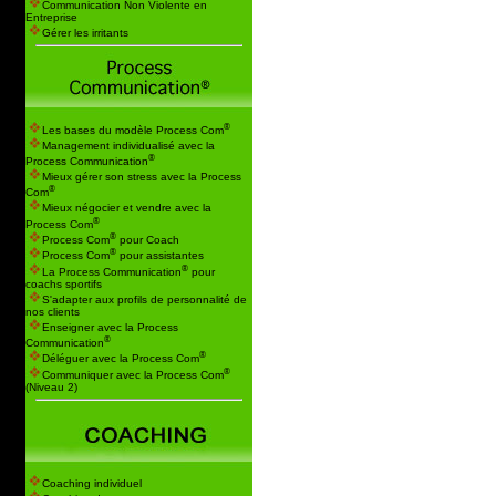
Communication Non Violente en
Entreprise
Gérer les irritants
®
Les bases du modèle Process Com
Management individualisé avec la
®
Process Communication
Mieux gérer son stress avec la Process
®
Com
Mieux négocier et vendre avec la
®
Process Com
®
Process Com
pour Coach
®
Process Com
pour assistantes
®
La Process Communication
pour
coachs sportifs
S'adapter aux profils de personnalité de
nos clients
Enseigner avec la Process
®
Communication
®
Déléguer avec la Process Com
®
Communiquer avec la Process Com
(Niveau 2)
Coaching individuel