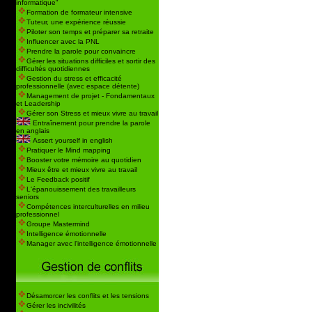
informatique"
Formation de formateur intensive
Tuteur, une expérience réussie
Piloter son temps et préparer sa retraite
Influencer avec la PNL
Prendre la parole pour convaincre
Gérer les situations difficiles et sortir des
difficultés quotidiennes
Gestion du stress et efficacité
professionnelle (avec espace détente)
Management de projet - Fondamentaux
et Leadership
Gérer son Stress et mieux vivre au travail
Entraînement pour prendre la parole
en anglais
Assert yourself in english
Pratiquer le Mind mapping
Booster votre mémoire au quotidien
Mieux être et mieux vivre au travail
Le Feedback positif
L'épanouissement des travailleurs
seniors
Compétences interculturelles en milieu
professionnel
Groupe Mastermind
Intelligence émotionnelle
Manager avec l'intelligence émotionnelle
Désamorcer les conflits et les tensions
Gérer les incivilités