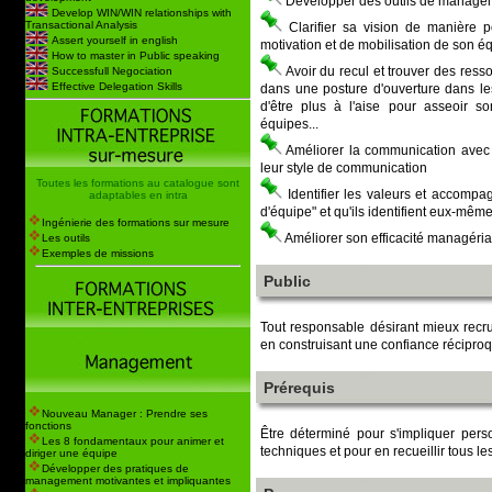
Développer des outils de manageme
Develop WIN/WIN relationships with
Transactional Analysis
Clarifier sa vision de manière po
Assert yourself in english
motivation et de mobilisation de son é
How to master in Public speaking
Avoir du recul et trouver des ress
Successfull Negociation
Effective Delegation Skills
dans une posture d'ouverture dans les 
d'être plus à l'aise pour asseoir s
équipes...
Améliorer la communication avec l
leur style de communication
Toutes les formations au catalogue sont
Identifier les valeurs et accompa
adaptables en intra
d'équipe" et qu'ils identifient eux-même
Ingénierie des formations sur mesure
Améliorer son efficacité managéria
Les outils
Exemples de missions
Public
Tout responsable désirant mieux recrute
en construisant une confiance récipro
Prérequis
Nouveau Manager : Prendre ses
fonctions
Être déterminé pour s'impliquer pers
Les 8 fondamentaux pour animer et
techniques et pour en recueillir tous les
diriger une équipe
Développer des pratiques de
management motivantes et impliquantes