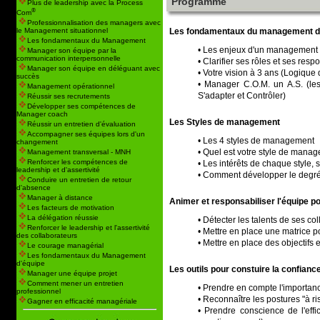
Programme
Plus de leadership avec la Process
®
Com
Professionnalisation des managers avec
Les fondamentaux du management d
le Management situationnel
Les fondamentaux du Management
• Les enjeux d'un management r
Manager son équipe par la
communication interpersonnelle
• Clarifier ses rôles et ses res
Manager son équipe en déléguant avec
• Votre vision à 3 ans (Logique 
succès
• Manager C.O.M. un A.S. (les
Management opérationnel
S'adapter et Contrôler)
Réussir ses recrutements
Développer ses compétences de
Manager coach
Les Styles de management
Réussir un entretien d'évaluation
Accompagner ses équipes lors d'un
• Les 4 styles de management
changement
• Quel est votre style de mana
Management transversal - MNH
Renforcer les compétences de
• Les intérêts de chaque style, s
leadership et d'assertivité
• Comment développer le degré
Conduire un entretien de retour
d'absence
Manager à distance
Animer et responsabiliser l'équipe po
Les facteurs de motivation
La délégation réussie
• Détecter les talents de ses co
Renforcer le leadership et l'assertivité
• Mettre en place une matrice p
des collaborateurs
• Mettre en place des objectifs
Le courage managérial
Les fondamentaux du Management
d'équipe
Les outils pour constuire la confianc
Manager une équipe projet
Comment mener un entretien
• Prendre en compte l'importanc
professionnel
• Reconnaître les postures "à ri
Gagner en efficacité managériale
• Prendre conscience de l'effi