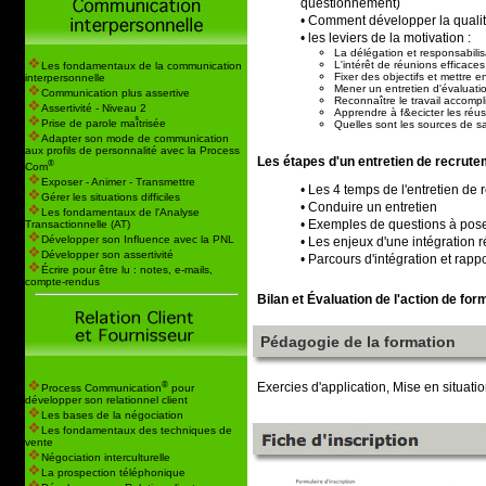
questionnement)
• Comment développer la qualité
• les leviers de la motivation :
La délégation et responsabilis
L'intérêt de réunions efficaces
Les fondamentaux de la communication
Fixer des objectifs et mettre e
interpersonnelle
Mener un entretien d'évaluati
Communication plus assertive
Reconnaître le travail accompl
Assertivité - Niveau 2
Apprendre à f&ecicter les réu
Prise de parole maî̂trisée
Quelles sont les sources de sati
Adapter son mode de communication
aux profils de personnalité avec la Process
Les étapes d'un entretien de recrute
®
Com
Exposer - Animer - Transmettre
• Les 4 temps de l'entretien de
Gérer les situations difficiles
• Conduire un entretien
Les fondamentaux de l'Analyse
• Exemples de questions à pos
Transactionnelle (AT)
Développer son Influence avec la PNL
• Les enjeux d'une intégration 
Développer son assertivité
• Parcours d'intégration et rap
Écrire pour être lu : notes, e-mails,
compte-rendus
Bilan et Évaluation de l'action de for
Pédagogie de la formation
®
Exercies d'application, Mise en situati
Process Communication
pour
développer son relationnel client
Les bases de la négociation
Les fondamentaux des techniques de
vente
Négociation interculturelle
La prospection téléphonique