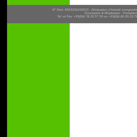
N° Siret: 8503334100015 - Déclaration d'Activité enregist
Conception & Réalisation : Formatio
Tel. et Fax: +33(0)4.78.33.57.59 ou +33(0)6.80.05.03.76